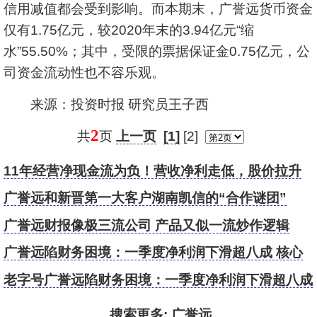
信用减值都会受到影响。而本期末，广誉远货币资金
仅有1.75亿元，较2020年末的3.94亿元“缩
水”55.50%；其中，受限的票据保证金0.75亿元，公
司资金流动性也不容乐观。
来源：投资时报 研究员王子西
2
共
页
上一页
[1]
[2]
11年经营净现金流为负！营收净利走低，股价拉升
下广誉远能走多远？
广誉远和新晋第一大客户湖南凯信的“合作谜团”
广誉远财报像极三流公司 产品又似一流炒作逻辑
广誉远陷财务困境：一季度净利润下滑超八成 核心
产品毛利率持续下降
老字号广誉远陷财务困境：一季度净利润下滑超八成
核心产品毛利率持续下降
搜索更多:
广誉远