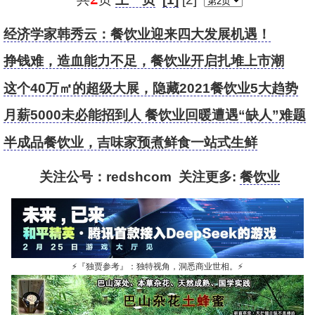
经济学家韩秀云：餐饮业迎来四大发展机遇！
挣钱难，造血能力不足，餐饮业开启扎堆上市潮
这个40万㎡的超级大展，隐藏2021餐饮业5大趋势
月薪5000未必能招到人 餐饮业回暖遭遇“缺人”难题
半成品餐饮业，吉味家预煮鲜食一站式生鲜
关注公号：redshcom 关注更多:
餐饮业
⚡
『独贾参考』：独特视角，洞悉商业世相。
⚡