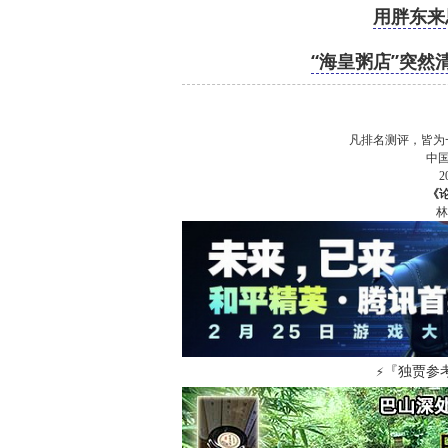
用胖东来
“海皇粥店”突
凡排名测评，皆为
中
《
林
『独贾参
⚡