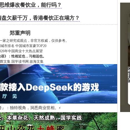
思维爆改餐饮业，能行吗？
然清盘欠薪千万，香港餐饮正在塌方？
郑重声明
一家之研究或观点，非官方权威，仅供参考。
国城市排名
中国城市富豪TOP20
2026年中国商业十大热点展望
论语》：性相近也，习相远也。
辉文集
国学读书网
故海文集
考』：独特视角，洞悉商业世相。
⚡