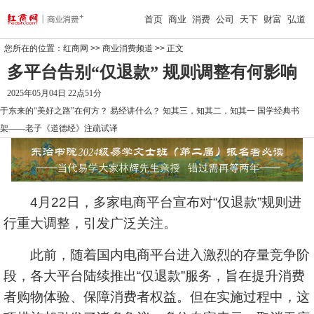
首页
商业
消费
公司
天下
财富
弘道
您所在的位置：
红商网
>>
商业消费频道
>> 正文
多平台告别“仅退款” 规则调整有何影响
2025年05月04日 22点51分
于东来的“美好之路”在何方？
易经讲什么？
知其三，知其二，知其一
国学经典书
架——老子《道德经》注疏试译
4月22日，多家电商平台宣布对“仅退款”规则进
行重大调整，引发广泛关注。
此前，随着国内电商平台进入激烈的存量竞争阶
段，各大平台陆续推出“仅退款”服务，旨在提升消费
者购物体验、保障消费者权益。但在实施过程中，这