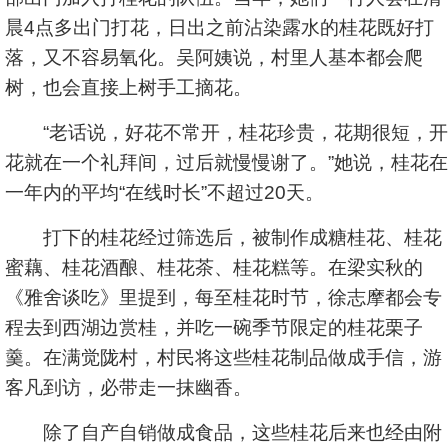
晨4点多出门打花，日出之前沾染露水的桂花既好打
落，又不容易氧化。吴阿姨说，村里人基本都会爬
树，也会直接上树手工摘花。
“老话说，好花不常开，桂花珍贵，花期很短，开
花就在一个礼拜间，过后就慢慢谢了。”她说，桂花在
一年内的平均“在线时长”不超过20天。
打下的桂花经过筛选后，被制作成糖桂花、桂花
蜜藕、桂花酒酿、桂花茶、桂花糕等。在梁实秋的
《雅舍谈吃》里提到，每至桂花时节，徐志摩都会专
程去到西湖边赏桂，并吃一碗季节限定的桂花栗子
羹。在满觉陇村，村民将这些桂花制品做成手信，游
客凡到访，必带走一抹幽香。
除了自产自销做成食品，这些桂花后来也经由附