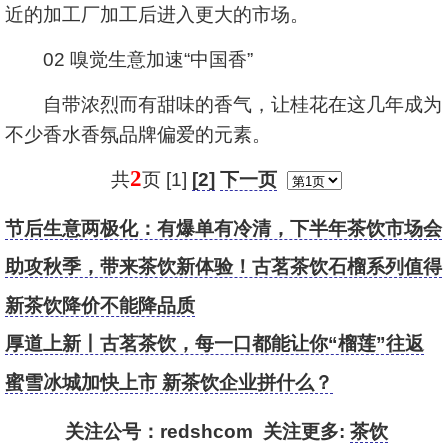
近的加工厂加工后进入更大的市场。
02 嗅觉生意加速“中国香”
自带浓烈而有甜味的香气，让桂花在这几年成为
不少香水香氛品牌偏爱的元素。
2
共
页 [1]
[2]
下一页
节后生意两极化：有爆单有冷清，下半年茶饮市场会
向好吗？
助攻秋季，带来茶饮新体验！古茗茶饮石榴系列值得
一试
新茶饮降价不能降品质
厚道上新丨古茗茶饮，每一口都能让你“榴莲”往返
蜜雪冰城加快上市 新茶饮企业拼什么？
关注公号：redshcom 关注更多:
茶饮