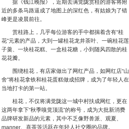
据《钱江晚报》，近期去满觉陇赏桂的游客将附
近的多条马路逼成了地图上的深红色，有姑娘为了错
峰更是凌晨前往。
赏桂路上，几乎每位游客的手中都揣着含有“桂
花”元素的产品，大到一罐桂花龙井茶叶、一碗桂花莲
子羹、一块桂花糕、一盒桂花糖，小到随风四散的桂
花花瓣。
围绕桂花，有店家做出了网红产品，如网红店“山
舍”将桂花拿铁和桂花蛋糕做成招牌，成为了年轻人在
当地打卡的第一站。
桂花，不仅将满觉陇这一城中村扶成网红，更在
这两年拿下“秋季嗅觉顶流”的称号，成为大批新消费
品牌研发新品的元素，其中不乏像野兽派、观夏、
manner、喜茶等活跃在年轻人社交圈的品牌。