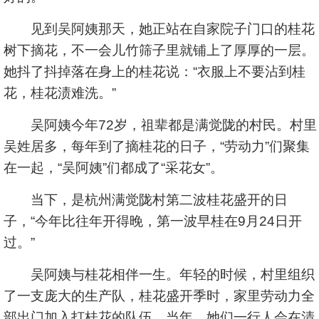
见到吴阿姨那天，她正站在自家院子门口的桂花
树下摘花，不一会儿竹筛子里就铺上了厚厚的一层。
她抖了抖掉落在身上的桂花说：“衣服上不要沾到桂
花，桂花渍难洗。”
吴阿姨今年72岁，祖辈都是满觉陇的村民。村里
吴姓居多，每年到了摘桂花的日子，“劳动力”们聚集
在一起，“吴阿姨”们都成了“采花女”。
当下，是杭州满觉陇村第二波桂花盛开的日
子，“今年比往年开得晚，第一波早桂在9月24日开
过。”
吴阿姨与桂花相伴一生。年轻的时候，村里组织
了一支庞大的生产队，桂花盛开季时，家里劳动力全
部出门加入打桂花的队伍。当年，她们一行人会在清