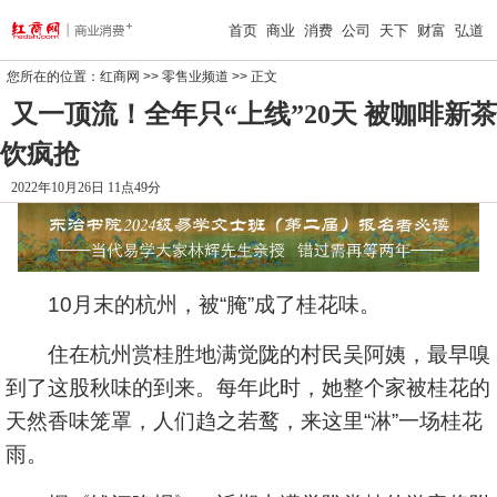
首页
商业
消费
公司
天下
财富
弘道
您所在的位置：
红商网
>>
零售业频道
>> 正文
又一顶流！全年只“上线”20天 被咖啡新茶
饮疯抢
2022年10月26日 11点49分
10月末的杭州，被“腌”成了桂花味。
住在杭州赏桂胜地满觉陇的村民吴阿姨，最早嗅
到了这股秋味的到来。每年此时，她整个家被桂花的
天然香味笼罩，人们趋之若鹜，来这里“淋”一场桂花
雨。