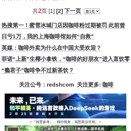
2
共
页 [1]
[2]
下一页
热搜第一！蜜雪冰城门店因咖啡粉过期被罚 此前曾
多次被曝食安问题
日亏1万，我的上海咖啡馆如何“自救”
英媒：咖啡外卖为什么在中国大受欢迎？
菲诺“上新”生椰小拿铁，“咖啡的好朋友”进入直饮零
售赛道
“瘾君子”咖啡争不过新茶饮？
关注公号：redshcom 关注更多:
咖啡
⚡
『独贾参考』：独特视角，洞悉商业世相。
⚡