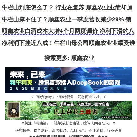
滞
牛栏山到底怎么了？ 行业在复苏 顺鑫农业业绩却加
速下滑
牛栏山撑不住了？顺鑫农业一季度营收减少29% 销
量毛利率连续下滑
顺鑫农业白酒成本大增4个月两度调价 净利下滑约八
成拟转让地产板块扭转颓势
净利润下挫近八成！牛栏山母公司顺鑫农业业绩受谁
所累？
搜索更多:
顺鑫农业
⚡
『独贾参考』：独特视角，洞悉商业世相。
⚡
✿
关注『书仙笙』：结茅深山读仙经，擅闯人间迷烟火。
✿
研究报告、榜单测评、高管收录、品牌收录、企业通稿、行业会务
★★★
媒体消息非真理，商业推广勿轻信。
★★★