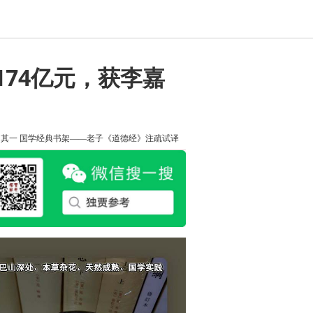
174亿元，获李嘉
知其一
国学经典书架——老子《道德经》注疏试译