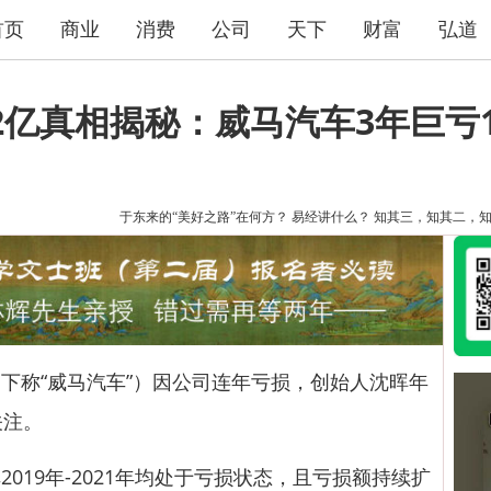
首页
商业
消费
公司
天下
财富
弘道
2亿真相揭秘：威马汽车3年巨亏
于东来的“美好之路”在何方？
易经讲什么？
知其三，知其二，
称“威马汽车”）因公司连年亏损，创始人沈晖年
关注。
19年-2021年均处于亏损状态，且亏损额持续扩