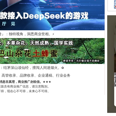
考』：独特视角，洞悉商业世相。
⚡
：结茅深山读仙经，擅闯人间迷烟火。
✿
、高管收录、品牌收录、企业通稿、行业会务
消息非真理，商业推广勿轻信。
★★★
页面含有商业推广信息，请注意甄别。
可得，现在心不可得，未来心不可得。