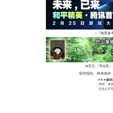
『独贾参
⚡
关注『书仙笙』
✿
研究报告、榜单测评
★★★
媒体
声明：本
过去心不