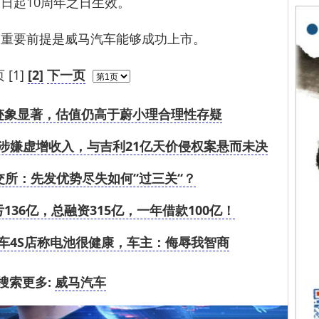
日起10周年之日生效。
要前提是威马汽车能够成功上市。
 [1]
[2]
下一页
迹象显著，估值仍高于蔚小理合理性存疑
涉嫌虚增收入，与吉利21亿天价侵权案悬而未决
交所：先发优势尽失如何“过三关“？
36亿，总融资315亿，一年借款100亿！
车4S店称电池很健康，车主：侮辱我智商
搜索更多:
威马汽车