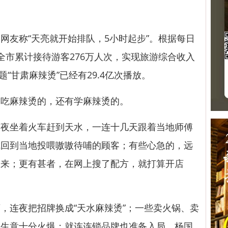
友称“天亮就开始排队，5小时起步”。根据每日
水全市累计接待游客276万人次，实现旅游综合收入
题“甘肃麻辣烫”已经有29.4亿次播放。
吃麻辣烫的，还有学麻辣烫的。
坐着火车赶到天水，一连十几天跟着当地师傅
成回到当地投喂嗷嗷待哺的顾客；有些心急的，远
起来；更有甚者，在网上搜了配方，就打算开店
连夜把招牌换成“天水麻辣烫”；一些卖火锅、卖
，生意十分火爆；就连连锁品牌也准备入局，杨国