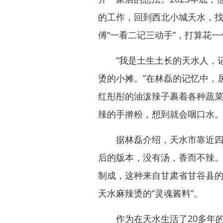
的工作，回到西北小城天水，
傅“一看二记三动手”，打算花
“我是土生土长的天水人，记
烫的小摊。”在林磊的记忆中，
红彤彤的油泼辣子裹着各种蔬
辣的手擀粉，想到就会咽口水
据林磊介绍，天水市靠近四川
后的版本，没有汤，香而不辣
制成，这种来自甘肃省甘谷县
天水麻辣烫的“灵魂酱料”。
作为在天水生活了20多年的