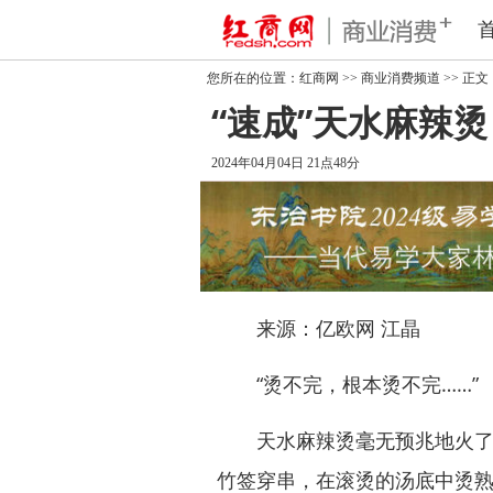
您所在的位置：
红商网
>>
商业消费频道
>> 正文
“速成”天水麻辣
2024年04月04日 21点48分
来源：亿欧网 江晶
“烫不完，根本烫不完……”
天水麻辣烫毫无预兆地火了，
竹签穿串，在滚烫的汤底中烫熟