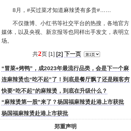
8月，#买过菜才知道麻辣烫有多贵#……
不仅微博、小红书等社交平台的热搜，各地官方
媒体，以及央视、新京报等也同样出手发文，表明立
场。
2
共
页 [1]
[2]
下一页
“冒菜+烤鸭”，成2023年最流行品类，会是下一个麻
辣烫吗？
连麻辣烫也“吃不起”了！到底是餐厅飘了还是顾客穷
了？
快要“吃不起”的麻辣烫，到底在升级什么？
“麻辣烫第一股”来了？杨国福麻辣烫赴港上市获批
杨国福麻辣烫赴港上市获批
郑重声明