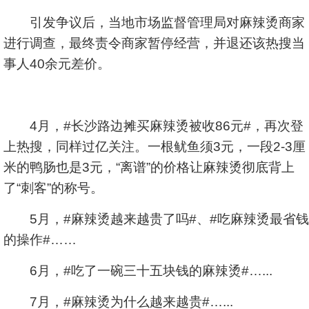
引发争议后，当地市场监督管理局对麻辣烫商家
进行调查，最终责令商家暂停经营，并退还该热搜当
事人40余元差价。
4月，#长沙路边摊买麻辣烫被收86元#，再次登
上热搜，同样过亿关注。一根鱿鱼须3元，一段2-3厘
米的鸭肠也是3元，“离谱”的价格让麻辣烫彻底背上
了“刺客”的称号。
5月，#麻辣烫越来越贵了吗#、#吃麻辣烫最省钱
的操作#……
6月，#吃了一碗三十五块钱的麻辣烫#…...
7月，#麻辣烫为什么越来越贵#…...