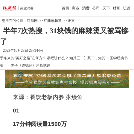
首页
商业
消费
公司
天下
财富
弘道
您所在的位置：
红商网
>>
红商家频道
>> 正文
半年7次热搜，31块钱的麻辣烫又被骂惨
了
2023年10月23日 23点44分
于东来的“美好之路”在何方？
易经讲什么？
知其三，知其二，知其一
国学经典书
架——老子《道德经》注疏试译
来源：餐饮老板内参 张鳗鱼
01
17分钟阅读量1500万