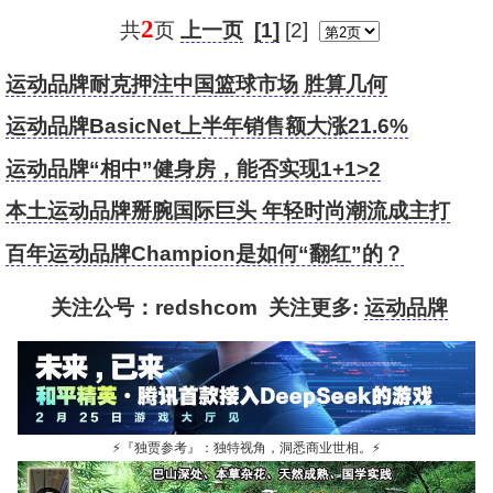
2
共
页
上一页
[1]
[2]
运动品牌耐克押注中国篮球市场 胜算几何
运动品牌BasicNet上半年销售额大涨21.6%
运动品牌“相中”健身房，能否实现1+1>2
本土运动品牌掰腕国际巨头 年轻时尚潮流成主打
百年运动品牌Champion是如何“翻红”的？
关注公号：redshcom 关注更多:
运动品牌
⚡
『独贾参考』：独特视角，洞悉商业世相。
⚡