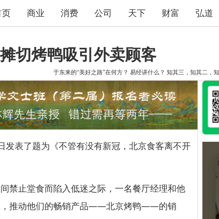
首页
商业
消费
公司
天下
财富
弘道
摊切烤鸭吸引外卖顾客
于东来的“美好之路”在何方？
易经讲什么？
知其三，知其二，
8日发表了题为《不管有没有新冠，北京食客离不开
禁止堂食而陷入低迷之际，一名餐厅经理和他
位，推动他们的畅销产品——北京烤鸭——的销