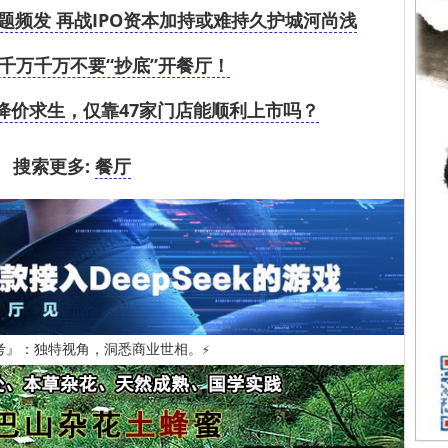
题频发 再战IPO资本加持或难持久护城河尚浅
千万千万不要“抄底”开餐厅！
厅降价求生，仅靠47家门店能顺利上市吗？
搜索更多:
餐厅
考』：独特视角，洞悉商业世相。
⚡