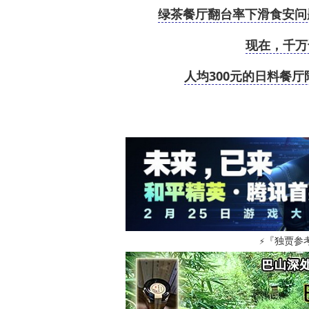
绿茶餐厅翻台率下滑食安问
现在，千万
人均300元的日料餐
『独贾参
⚡