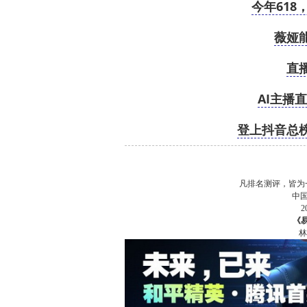
今年61
薇娅
直
AI主播
登上抖音总
凡排名测评，皆为
中
《
林