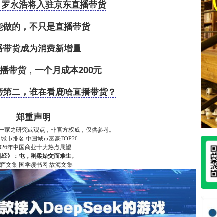
8，罗永浩将入驻京东直播带货
能做的，不只是直播带货
播带货成为消费新增量
直播带货，一个月成本200元
榜第二，谁在看鹿哈直播带货？
郑重声明
一家之研究或观点，非官方权威，仅供参考。
国城市排名
中国城市富豪TOP20
2026年中国商业十大热点展望
易经》：屯，刚柔始交而难生。
辉文集
国学读书网
故海文集