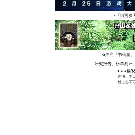
『独贾参
⚡
关注『书仙笙』
✿
研究报告、榜单测评
★★★
媒体
声明：本
过去心不