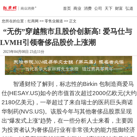
首页
商业
消费
公司
天下
财富
弘道
您所在的位置：
红商网
>>
零售业频道
>> 正文
“无伤”穿越熊市且股价创新高! 爱马仕与
LVMH引领奢侈品股价上涨潮
2023年04月08日 23点11分
智通财经了解到，标志性的Birkin 包制造商爱马
仕(HESAY.US)如今的市值首次超过2000亿欧元(大约
2180亿美元)，一举超过了来自瑞士的医药巨头商
诺
华
制药(NVS.US)。该股今年与其他奢侈品股票呈现
出“爆发式上涨”趋势，在一些分析人士来看，主要因
为投资者认为奢侈品行业有非常强大的能力抵御经济