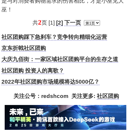
是与对消费者购物需求的伤害相比，才是小巫见大
巫！
2
共
页 [1]
[2]
下一页
社区团购踩下急刹车？竞争转向精细化运营
京东折戟社区团购
大庆九佰街：一家区域社区团购平台的生存之道
社区团购 投资人的离歌？
2022年社区团购市场规模将达5000亿？
关注公号：redshcom 关注更多:
社区团购