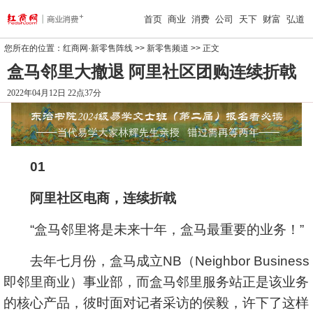
首页
商业
消费
公司
天下
财富
弘道
您所在的位置：
红商网·新零售阵线
>>
新零售频道
>> 正文
盒马邻里大撤退 阿里社区团购连续折戟
2022年04月12日 22点37分
01
阿里社区电商，连续折戟
“盒马邻里将是未来十年，盒马最重要的业务！”
去年七月份，盒马成立NB（Neighbor Business
即邻里商业）事业部，而盒马邻里服务站正是该业务
的核心产品，彼时面对记者采访的侯毅，许下了这样