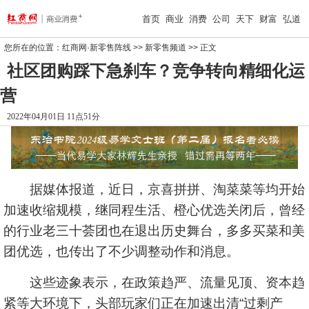
首页
商业
消费
公司
天下
财富
弘道
您所在的位置：
红商网·新零售阵线
>>
新零售频道
>> 正文
社区团购踩下急刹车？竞争转向精细化运
营
2022年04月01日 11点51分
据媒体报道，近日，京喜拼拼、淘菜菜等均开始
加速收缩规模，继同程生活、橙心优选关闭后，曾经
的行业老三十荟团也在退出历史舞台，多多买菜和美
团优选，也传出了不少调整动作和消息。
这些迹象表示，在政策趋严、流量见顶、资本趋
紧等大环境下，头部玩家们正在加速出清“过剩产