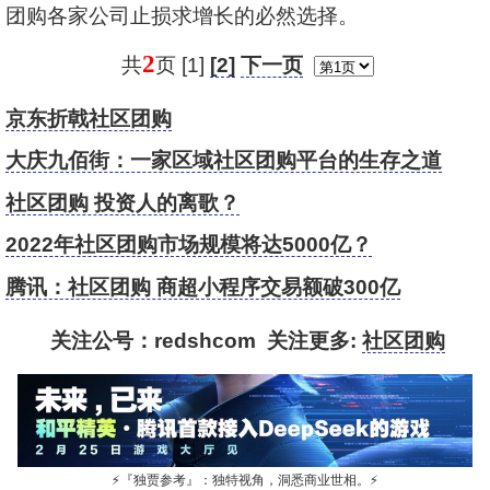
团购各家公司止损求增长的必然选择。
2
共
页 [1]
[2]
下一页
京东折戟社区团购
大庆九佰街：一家区域社区团购平台的生存之道
社区团购 投资人的离歌？
2022年社区团购市场规模将达5000亿？
腾讯：社区团购 商超小程序交易额破300亿
关注公号：redshcom 关注更多:
社区团购
⚡
『独贾参考』：独特视角，洞悉商业世相。
⚡