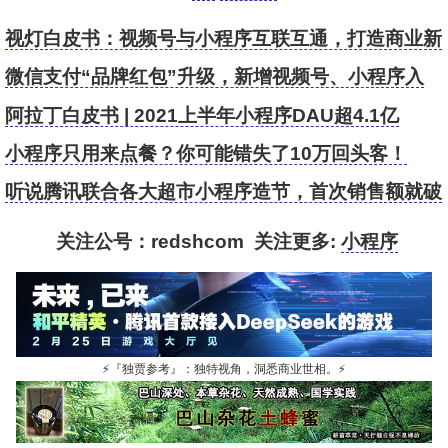
视灯白皮书：视频号与小程序互联互通，打造商业新
基建
微信支付“品牌红包”升级，新增视频号、小程序入
口，助力零售品牌私域运营
阿拉丁白皮书 | 2021上半年小程序DAU超4.1亿
小程序只用来点餐？你可能错失了10万回头客！
听说腾讯联合各大超市小程序造节，首次销售额就破
亿？
关注公号：redshcom 关注更多:
小程序
⚡
『独贾参考』：独特视角，洞悉商业世相。
⚡