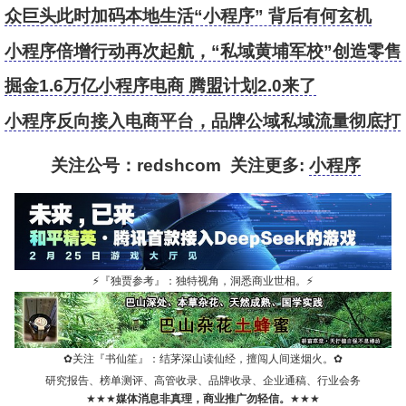
亿？
众巨头此时加码本地生活“小程序” 背后有何玄机
小程序倍增行动再次起航，“私域黄埔军校”创造零售
数字化新标杆
掘金1.6万亿小程序电商 腾盟计划2.0来了
小程序反向接入电商平台，品牌公域私域流量彻底打
通
关注公号：redshcom 关注更多:
小程序
⚡
『独贾参考』：独特视角，洞悉商业世相。
⚡
✿
关注『书仙笙』：结茅深山读仙经，擅闯人间迷烟火。
✿
研究报告、榜单测评、高管收录、品牌收录、企业通稿、行业会务
★★★
媒体消息非真理，商业推广勿轻信。
★★★