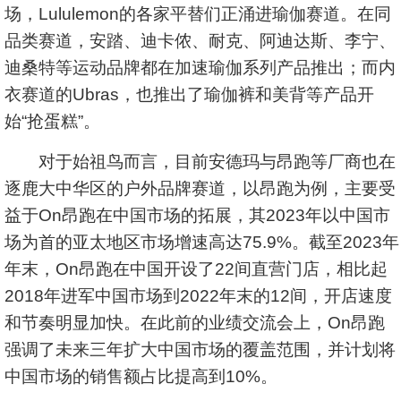
场，Lululemon的各家平替们正涌进瑜伽赛道。在同
品类赛道，安踏、迪卡侬、耐克、阿迪达斯、
李宁
、
迪桑特等运动品牌都在加速瑜伽系列产品推出；而内
衣赛道的Ubras，也推出了瑜伽裤和美背等产品开
始“抢蛋糕”。
对于始祖鸟而言，目前安德玛与昂跑等厂商也在
逐鹿大中华区的户外品牌赛道，以昂跑为例，主要受
益于On昂跑在中国市场的拓展，其2023年以中国市
场为首的亚太地区市场增速高达75.9%。截至2023年
年末，On昂跑在中国开设了22间直营门店，相比起
2018年进军中国市场到2022年末的12间，开店速度
和节奏明显加快。在此前的业绩交流会上，On昂跑
强调了未来三年扩大中国市场的覆盖范围，并计划将
中国市场的销售额占比提高到10%。