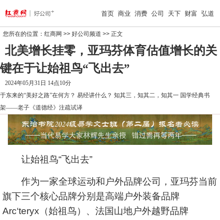
首页
商业
消费
公司
天下
财富
弘道
您所在的位置：
红商网
>>
好公司频道
>> 正文
北美增长挂零，亚玛芬体育估值增长的关
键在于让始祖鸟“飞出去”
2024年05月31日 14点10分
于东来的“美好之路”在何方？
易经讲什么？
知其三，知其二，知其一
国学经典书
架——老子《道德经》注疏试译
让始祖鸟“飞出去”
作为一家全球运动和户外品牌公司，亚玛芬当前
旗下三个核心品牌分别是高端户外装备品牌
Arc‘teryx（始祖鸟）、法国山地户外越野品牌