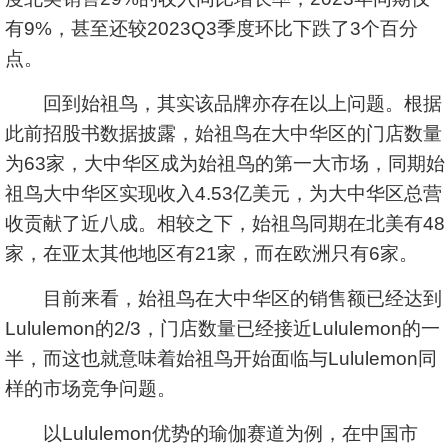
有9%，甚至还较2023Q3季度环比下跌了3个百分
点。
回到始祖鸟，其实该品牌亦存在以上问题。根据
此前招股书数据披露，始祖鸟在大中华区的门店数量
为63家，大中华区成为始祖鸟的第一大市场，同期始
祖鸟大中华区实现收入4.53亿美元，为大中华区总营
收贡献了近八成。相较之下，始祖鸟同期在北美有48
家，在亚太其他地区有21家，而在欧洲只有6家。
目前来看，始祖鸟在大中华区的销售额已经达到
Lululemon的2/3，门店数量已经接近Lululemon的一
半，而这也就意味着始祖鸟开始面临与Lululemon同
样的市场竞争问题。
以Lululemon优势的瑜伽赛道为例，在中国市