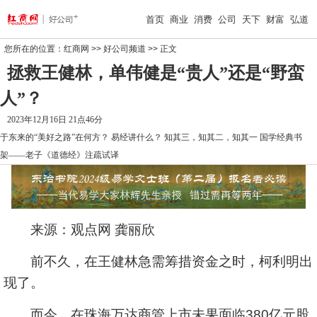
首页
商业
消费
公司
天下
财富
弘道
您所在的位置：
红商网
>>
好公司频道
>> 正文
拯救王健林，单伟健是“贵人”还是“野蛮
人”？
2023年12月16日 21点46分
于东来的“美好之路”在何方？
易经讲什么？
知其三，知其二，知其一
国学经典书
架——老子《道德经》注疏试译
来源：观点网 龚丽欣
前不久，在王健林急需筹措资金之时，柯利明出
现了。
而今，在珠海万达商管上市未果面临380亿元股