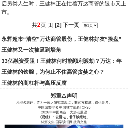
启另类人生时，王健林正在忙着万达商管的退市又上
市。
2
共
页 [1]
[2]
下一页
永辉超市“清空”万达商管股份，王健林好友“接盘”
王健林又一次被逼到墙角
33亿融资受阻！王健林何时能顺利渡劫？万达：年
内没有公开境外债到期风险
王健林的铁腕，为何止不住高管贪婪之心？
王健林的高杠杆与高压反腐
郑重⚠️声明
凡排名测评，皆为一家之研究或观点，非官方权威，仅供参考。
中国城市排名
中国城市富豪TOP20
2026年中国商业十大热点展望
《易经》：云雷屯，君子以经纶。
林辉文集
国学读书网
故海文集