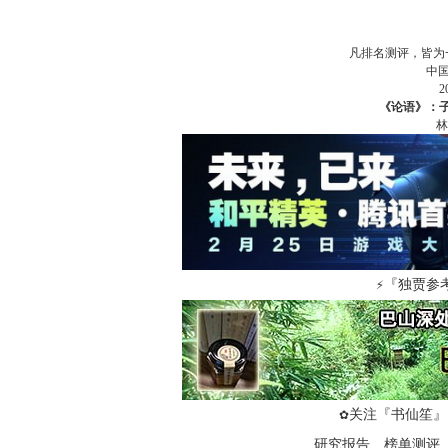
凡排名测评，皆为
中
《论语》：子
林
『独贾参
⚡
关注『书仙笙』
✿
研究报告、榜单测评