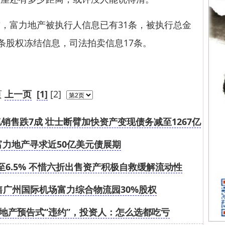
富力地产被执行人信息已有31条，被执行总金
36条股权冻结信息，司法拍卖信息17条。
页
上一页
[1]
[2]
销售跌7成 壮士断臂加快资产变现债务减至1267亿
富力地产寻求近50亿美元债展期
至6.5% 不惜六折出售资产积极自救缓解流动性
广州国际机场富力综合物流园30%股权
地产预告式“违约”，投资人：怎么选都吃亏