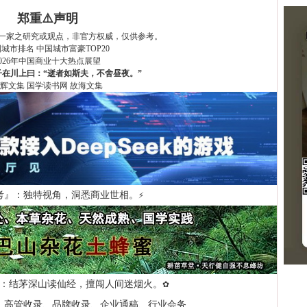
郑重⚠️声明
一家之研究或观点，非官方权威，仅供参考。
国城市排名
中国城市富豪TOP20
2026年中国商业十大热点展望
在川上曰：“逝者如斯夫，不舍昼夜。”
辉文集
国学读书网
故海文集
考』：独特视角，洞悉商业世相。
⚡
：结茅深山读仙经，擅闯人间迷烟火。
✿
、高管收录、品牌收录、企业通稿、行业会务