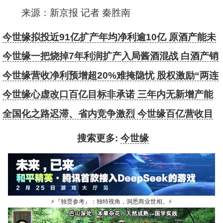
来源：新京报 记者 秦胜南
今世缘拟投近91亿扩产年均净利逾10亿 原酒产能未
饱和再增1.4倍恐难消化
今世缘一把烧掉7年利润扩产入局酱酒混战 白酒产销
总量腰斩背景下疯狂还能持续多久
今世缘营收净利预增超20%难掩隐忧 股权激励“两连
败”拓展省外市场无突破
今世缘心虚改口百亿目标非承诺 三年内无新增产能
难撑业绩增速
全国化之路迟滞、省内竞争激烈 今世缘百亿营收目
标如何实现？
搜索更多:
今世缘
⚡
『独贾参考』：独特视角，洞悉商业世相。
⚡