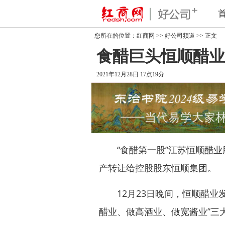
您所在的位置：
红商网
>>
好公司频道
>> 正文
食醋巨头恒顺醋业
2021年12月28日 17点19分
“食醋第一股”江苏
恒顺醋业
产转让给控股股东恒顺集团。
12月23日晚间，恒顺醋业发
醋业、做高酒业、做宽酱业”三