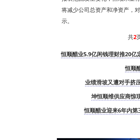
将减少公司总资产和净资产，对
示。
共
2
页
恒顺醋业5.9亿闲钱理财推20
恒顺
业绩滑坡又遭对手挤压
坤恒顺维供应商惊现
恒顺醋业迎来6年内第