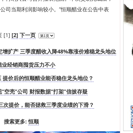
公司当期利润影响较小。”恒顺醋业在公告中表
 [1]
[2]
下一页
亿定增扩产 三季度醋收入降48%靠涨价难稳龙头地位
醋业经销商囤货压力不小
 提价后的恒顺醋业能否稳住龙头地位？
“空壳”公司 财报数据“打架”信披存疑
三次提价，能否拯救三季度业绩的下滑？
搜索更多:
恒顺