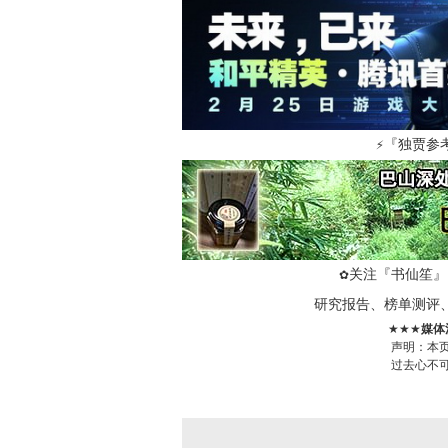
『独贾参
⚡
关注『书仙笙』
✿
研究报告、榜单测评
★★★
媒体
声明：本
过去心不