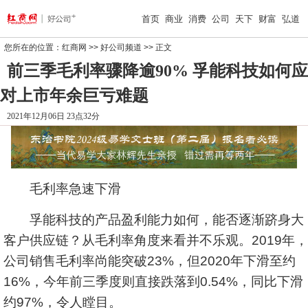
首页
商业
消费
公司
天下
财富
弘道
您所在的位置：
红商网
>>
好公司频道
>> 正文
前三季毛利率骤降逾90% 孚能科技如何应
对上市年余巨亏难题
2021年12月06日 23点32分
毛利率急速下滑
孚能科技的产品盈利能力如何，能否逐渐跻身大
客户供应链？从毛利率角度来看并不乐观。2019年，
公司销售毛利率尚能突破23%，但2020年下滑至约
16%，今年前三季度则直接跌落到0.54%，同比下滑
约97%，令人瞠目。