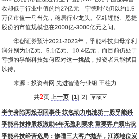
收却低于行业中值的约27亿元。
宁德时代
仍以约1.5
万亿市值一马当先，稳居行业龙头。
亿纬锂能
、
恩捷
股份
的市值规模也在2000亿-3000亿元之间。
华创证券预计2021-2023年，孚能科技归母净利
润分别为1亿元、5.1亿元、10.4亿元，而目前仍处于
亏损的孚能科技如何应对这一挑战，投资者只能拭目
以待。
来源：投资者网 先进智造行业组 王柱力
2
共
页
上一页
[1]
[2]
半年身陷两起召回事件 软包动力电池第一股孚能科
技以价换量难破局？
孚能科技推股权激励4年无盈利要求 重要客户频出状
况
孚能科技经营危局：惨遭三大客户抛弃，江湖地位岌