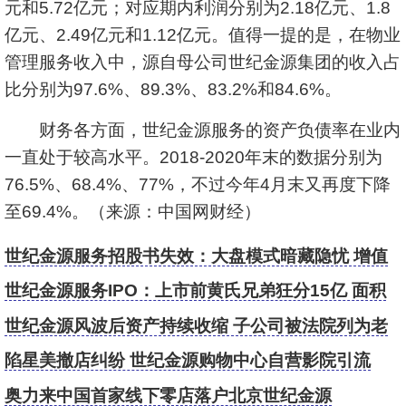
元和5.72亿元；对应期内利润分别为2.18亿元、1.8
亿元、2.49亿元和1.12亿元。值得一提的是，在物业
管理服务收入中，源自母公司世纪金源集团的收入占
比分别为97.6%、89.3%、83.2%和84.6%。
财务各方面，世纪金源服务的资产负债率在业内
一直处于较高水平。2018-2020年末的数据分别为
76.5%、68.4%、77%，不过今年4月末又再度下降
至69.4%。（来源：中国网财经）
世纪金源服务招股书失效：大盘模式暗藏隐忧 增值
服务停滞不前
世纪金源服务IPO：上市前黄氏兄弟狂分15亿 面积
储备率仅0.07
世纪金源风波后资产持续收缩 子公司被法院列为老
赖
陷星美撤店纠纷 世纪金源购物中心自营影院引流
奥力来中国首家线下零店落户北京世纪金源