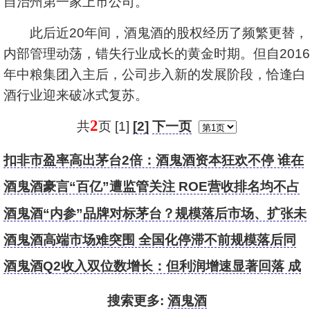
自治州第一家上市公司。
此后近20年间，酒鬼酒的股权经历了频繁更替，
内部管理动荡，错失行业成长的黄金时期。但自2016
年中粮集团入主后，公司步入新的发展阶段，恰逢白
酒行业迎来破冰式复苏。
2
共
页 [1]
[2]
下一页
扣非市盈率高出茅台2倍：酒鬼酒资本狂欢不停 谁在
背后“贪杯”？
酒鬼酒豪言“百亿”遭监管关注 ROE营收排名均不占
优
酒鬼酒“内参”品牌对标茅台？规模落后市场、扩张未
达预期
酒鬼酒高端市场难突围 全国化停滞不前规模落后同
行
酒鬼酒Q2收入双位数增长：但利润增速显著回落 成
本“奇迹”下滑
搜索更多:
酒鬼酒