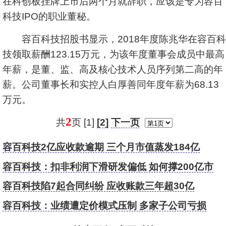
在科创板挂牌上市后两个月就辞职，应该是专为容百
科技IPO的职业董秘。
容百科技招股书显示，2018年度陈兆华在容百科
技领取薪酬123.15万元，为该年度董事会成员中最高
年薪，是董、监、高及核心技术人员序列第二高的年
薪。公司董事长和实控人白厚善同年度年薪为68.13
万元。
2
共
页 [1]
[2]
下一页
容百科技2亿应收款逾期 三个月市值蒸发184亿
容百科技：扣非利润下滑研发偏低 如何撑200亿市
值？
容百科技陷7起合同纠纷 应收账款三年超30亿
容百科技：业绩遭定价模式压制 多家子公司亏损