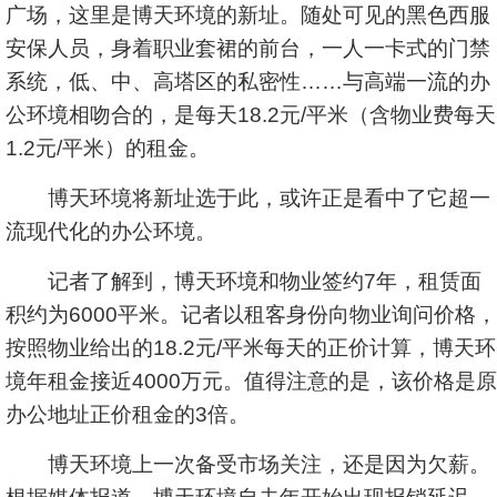
广场，这里是博天环境的新址。随处可见的黑色西服
安保人员，身着职业套裙的前台，一人一卡式的门禁
系统，低、中、高塔区的私密性……与高端一流的办
公环境相吻合的，是每天18.2元/平米（含物业费每天
1.2元/平米）的租金。
博天环境将新址选于此，或许正是看中了它超一
流现代化的办公环境。
记者了解到，博天环境和物业签约7年，租赁面
积约为6000平米。记者以租客身份向物业询问价格，
按照物业给出的18.2元/平米每天的正价计算，博天环
境年租金接近4000万元。值得注意的是，该价格是原
办公地址正价租金的3倍。
博天环境上一次备受市场关注，还是因为欠薪。