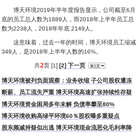
博天环境2019年半年度报告显示，公司截至6月
底的员工总人数为1889人，而2018年上半年员工总
数为2238人，2018年年底 2149人。
这意味着，过去一年的时间，博天环境员工缩减
349人，是2018年上半年人数的16%。
2
共
页 [1]
[2]
下一页
博天环境被列负面观察：业务收缩 子公司股权遭冻
结
断薪、员工流失严重 博天环境高速扩张持续性存疑
博天环境资金困局多年未解 负债率攀至80%
博天环境收购高绿平环境60％股权曝多重疑点
股东频减持疑似出逃 博天环境现金流恶化毛利率降