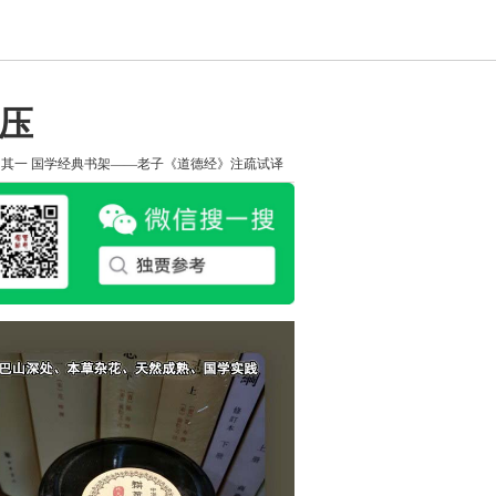
压
知其一
国学经典书架——老子《道德经》注疏试译