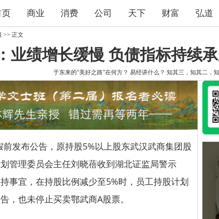
首页
商业
消费
公司
天下
财富
弘道
道
>> 正文
：业绩增长缓慢 负债指标持续承
于东来的“美好之路”在何方？
易经讲什么？
知其三，知其二，
长假前发布公告，原持股5%以上股东武汉武商集团股
计划管理委员会主任刘晓蓓收到湖北证监局警示
持事宜，在持股比例减少至5%时，员工持股计划
告，也未停止买卖鄂武商A股票。