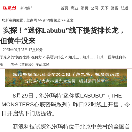
首页
商业
消费
公司
天下
财富
弘道
您所在的位置：
红商网
>>
新消费频道
>> 正文
实探！“迷你Labubu”线下提货排长龙，
但黄牛没来
2025年09月05日 17点10分
于东来的“美好之路”在何方？
易经讲什么？
知其三，知其二，知其一
国学经典书
架——老子《道德经》注疏试译
8月29日，泡泡玛特“迷你版LABUBU”（THE
MONSTERS心底密码系列）昨日22时线上开售，今
日开启线下门店提货。
新浪科技试探泡泡玛特位于北京
中关村
的全国首