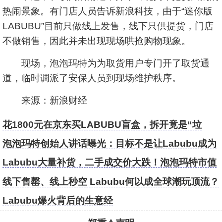
热闹景象。有门店人员告诉新浪科技，由于“迷你版
LABUBU”目前只做线上发售，线下只供提货，门店
不做销售，因此并未出现现场哄抢购物现象。
现场，泡泡玛特为为取货用户专门开了取货通
道，临时调派了安保人员到现场维护秩序。
来源：新浪财经
花1800元在京东买LABUBU盲盒，拆开竟是“垃
圾”？客服回应：正在处理
泡泡玛特创始人讲话曝光：目标不是让Labubu成为
一时爆红的流行符号
Labubu大量补货，二手成交价大跌！泡泡玛特市值
蒸发超200亿港元
线下售罄、线上秒空 Labubu何以成全球潮玩顶流？
Labubu爆火背后的生意经