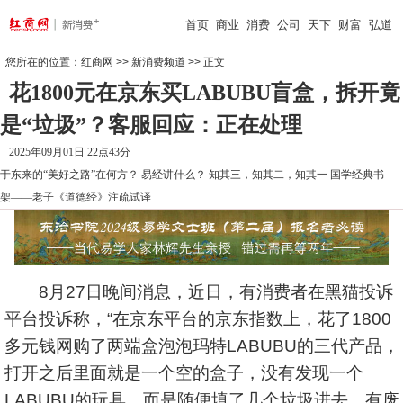
首页
商业
消费
公司
天下
财富
弘道
您所在的位置：
红商网
>>
新消费频道
>> 正文
花1800元在京东买LABUBU盲盒，拆开竟
是“垃圾”？客服回应：正在处理
2025年09月01日 22点43分
于东来的“美好之路”在何方？
易经讲什么？
知其三，知其二，知其一
国学经典书
架——老子《道德经》注疏试译
8月27日晚间消息，近日，有消费者在黑猫投诉
平台投诉称，“在京东平台的京东指数上，花了1800
多元钱网购了两端盒泡泡玛特LABUBU的三代产品，
打开之后里面就是一个空的盒子，没有发现一个
LABUBU的玩具，而是随便填了几个垃圾进去，有废