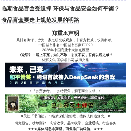
理
临期食品盲盒受追捧 环保与食品安全如何平衡？
食品盲盒要走上规范发展的明路
郑重⚠️声明
凡排名测评，皆为一家之研究或观点，非官方权威，仅供参考。
中国城市排名
中国城市富豪TOP20
2026年中国商业十大热点展望
《论语》：居上不宽，为礼不敬，临丧不哀，吾何以观之哉？
林辉文集
国学读书网
故海文集
⚡
『独贾参考』：独特视角，洞悉商业世相。
⚡
✿
关注『书仙笙』：结茅深山读仙经，擅闯人间迷烟火。
✿
研究报告、榜单测评、高管收录、品牌收录、企业通稿、行业会务
★★★
媒体消息非真理，商业推广勿轻信。
★★★