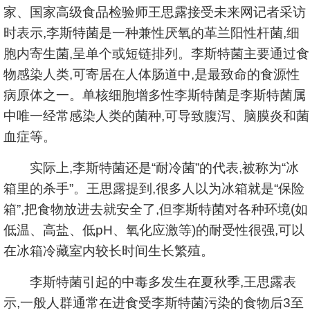
家、国家高级食品检验师王思露接受未来网记者采访
时表示,李斯特菌是一种兼性厌氧的革兰阳性杆菌,细
胞内寄生菌,呈单个或短链排列。李斯特菌主要通过食
物感染人类,可寄居在人体肠道中,是最致命的食源性
病原体之一。单核细胞增多性李斯特菌是李斯特菌属
中唯一经常感染人类的菌种,可导致腹泻、脑膜炎和菌
血症等。
实际上,李斯特菌还是“耐冷菌”的代表,被称为“冰
箱里的杀手”。王思露提到,很多人以为冰箱就是“保险
箱”,把食物放进去就安全了,但李斯特菌对各种环境(如
低温、高盐、低pH、氧化应激等)的耐受性很强,可以
在冰箱冷藏室内较长时间生长繁殖。
李斯特菌引起的中毒多发生在夏秋季,王思露表
示,一般人群通常在进食受李斯特菌污染的食物后3至