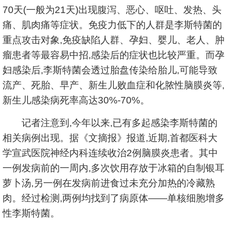
70天(一般为21天)出现腹泻、恶心、呕吐、发热、头
痛、肌肉痛等症状。免疫力低下的人群是李斯特菌的
重点攻击对象,免疫缺陷人群、孕妇、婴儿、老人、肿
瘤患者等最容易中招,感染后的症状也比较严重。而孕
妇感染后,李斯特菌会透过胎盘传染给胎儿,可能导致
流产、死胎、早产、新生儿败血症和化脓性脑膜炎等,
新生儿感染病死率高达30%-70%。
记者注意到,今年以来,已有多起感染李斯特菌的
相关病例出现。据《文摘报》报道,近期,首都医科大
学宣武医院神经内科连续收治2例脑膜炎患者。其中
一例发病前的一周内,多次饮用存放于冰箱的自制银耳
萝卜汤,另一例在发病前进食过未充分加热的冷藏熟
肉。经过检测,两例均找到了病原体——单核细胞增多
性李斯特菌。