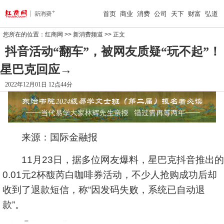
首页
商业
消费
公司
天下
财富
弘道
您所在的位置：
红商网
>>
新消费频道
>> 正文
抖音活动“翻车”，被网友质疑“玩不起”！
星巴克回应→
2022年12月01日 12点44分
来源：国际金融报
11月23日，据多位网友爆料，星巴克抖音推出的
0.01元2杯馥芮白咖啡券活动，不少人抢购成功后却
收到了退款短信，称“因发码失败，系统已自动退
款”。