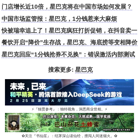
门店增长近10倍，星巴克将在中国市场如何发展？
中国市场监管报：星巴克，1分钱惹来大麻烦
快被瑞幸追上了！星巴克疯狂打折促销，在抖音卖一
分钱兑换券却不认账
餐饮开启“降价”生存战，星巴克、海底捞等变相降价
星巴克回应“1分钱抢券不兑换”：错误激活内部测试
链接
搜索更多:
星巴克
⚡
『独贾参考』：独特视角，洞悉商业世相。
⚡
✿
关注『书仙笙』：结茅深山读仙经，擅闯人间迷烟火。
✿