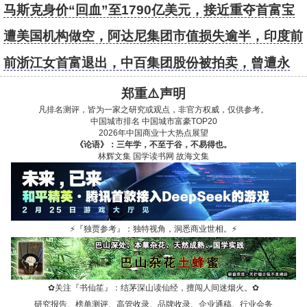
马斯克身价“回血”至1790亿美元，接近重夺首富宝
座
遭美国机构做空，阿达尼集团市值损失逾半，印度前
首富身价蒸发580亿美元
前浙江女首富退出，中百集团股份被拍卖，曾遭永
辉“清仓式”减持
郑重⚠️声明
凡排名测评，皆为一家之研究或观点，非官方权威，仅供参考。
中国城市排名
中国城市富豪TOP20
2026年中国商业十大热点展望
《论语》：三年学，不至于谷，不易得也。
林辉文集
国学读书网
故海文集
⚡
『独贾参考』：独特视角，洞悉商业世相。
⚡
✿
关注『书仙笙』：结茅深山读仙经，擅闯人间迷烟火。
✿
研究报告、榜单测评、高管收录、品牌收录、企业通稿、行业会务