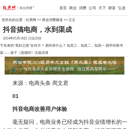
首页
商业
消费
公司
天下
财富
弘道
您所在的位置：
红商网
>>
商业消费频道
>> 正文
抖音搞电商，水到渠成
2024年05月18日 23点20分
于东来的“美好之路”在何方？
易经讲什么？
知其三，知其二，知其一
国学经典书
架——老子《道德经》注疏试译
来源：电商头条 周文君
01
抖音电商改善用户体验
毫无疑问，电商业务已经成为抖音业绩增长的一