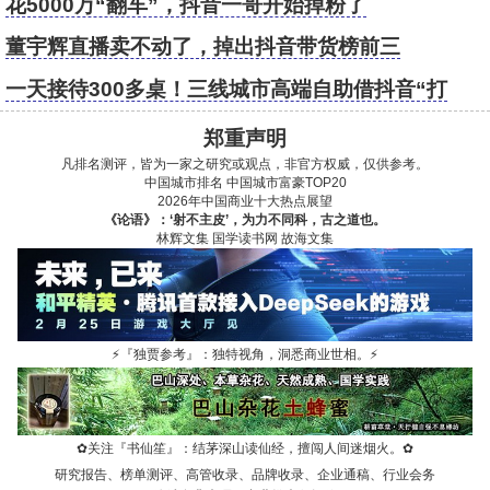
花5000万“翻车”，抖音一哥开始掉粉了
董宇辉直播卖不动了，掉出抖音带货榜前三
一天接待300多桌！三线城市高端自助借抖音“打
爆”生意？
郑重声明
凡排名测评，皆为一家之研究或观点，非官方权威，仅供参考。
中国城市排名
中国城市富豪TOP20
2026年中国商业十大热点展望
《论语》：‘射不主皮’，为力不同科，古之道也。
林辉文集
国学读书网
故海文集
⚡
『独贾参考』：独特视角，洞悉商业世相。
⚡
✿
关注『书仙笙』：结茅深山读仙经，擅闯人间迷烟火。
✿
研究报告、榜单测评、高管收录、品牌收录、企业通稿、行业会务