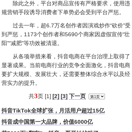
除此之外，平台对商品宣传有严格要求，使用违
规营销手段诱导消费者下单势必会受到平台严惩。
过去一年，超6.7万名创作者因演戏炒作“砍价”受
到严惩，1173个创作者和5690个商家因虚假宣传“壮
阳”“减肥”等功效被清退。
从各项举措来看，抖音电商在平台治理上取得了
显著成果。当前电商行业的竞争全面激化，抖音电商
要扩大规模、发展壮大，还需要整体综合水平以及经
营实力的提升。
3
共
页 [1]
[2]
[3]
下一页
抖音TikTok全球扩张，月活用户超过15亿
抖音成中国第一大品牌，价值6000亿