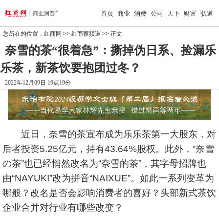
首页
商业
消费
公司
天下
财富
弘道
您所在的位置：
红商网
>>
红商家频道
>> 正文
奈雪的茶“很着急”：撕掉伪日系、捡漏乐
乐茶，新茶饮要抱团过冬？
2022年12月09日 19点19分
近日，奈雪的茶宣布成为乐乐茶第一大股东，对
后者投资5.25亿元，持有43.64%股权。此外，“奈雪
の茶”也已经悄然改名为“奈雪的茶”，其字母招牌也
由“NAYUKI”改为拼音“NAIXUE”。如此一系列变革为
哪般？改名是否会影响消费者的喜好？头部新式茶饮
企业合并对行业有哪些改变？