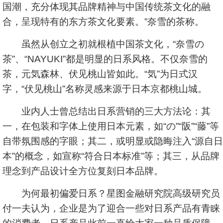
国潮，充分体现其品牌精神与中国传统茶文化的融
合，呈现特有的东方茶文化要素。”奈雪的茶称。
虽然从创立之初就根植中国茶文化，“奈雪の
茶”、“NAYUKI”都是明显的日系风格。不仅奈雪的
茶，元気森林、伏见桃山皆如此。“気”为日式汉
字，“伏见桃山”名称灵感来源于日本京都桃山城。
业内人士曾总结出日系营销的三大方法论：其
一，在包装和字体上使用日本元素，如“の”“阪”“藤”等
自带氛围感的字眼；其二，或明显或隐晦注入“源自日
本”的概念，如宣称“符合日本标准”等；其三，从品牌
理念到产品设计全方位复刻日本品牌。
为何最初偏爱日系？星图金融研究院高级研究员
付一夫认为，企业是为了迎合一些对日系产品有青睐