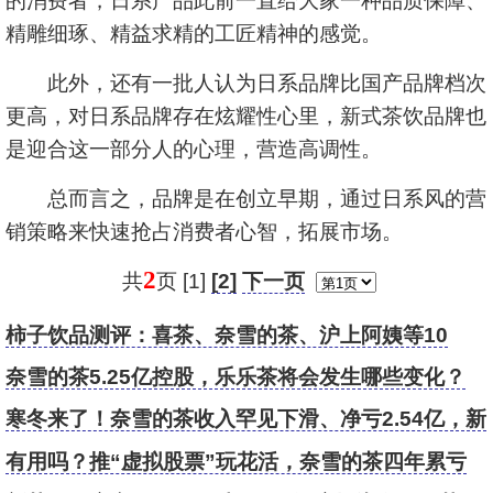
的消费者，日系产品此前一直给大家一种品质保障、
精雕细琢、精益求精的工匠精神的感觉。
此外，还有一批人认为日系品牌比国产品牌档次
更高，对日系品牌存在炫耀性心里，新式茶饮品牌也
是迎合这一部分人的心理，营造高调性。
总而言之，品牌是在创立早期，通过日系风的营
销策略来快速抢占消费者心智，拓展市场。
2
共
页 [1]
[2]
下一页
柿子饮品测评：喜茶、奈雪的茶、沪上阿姨等10
款，谁值得一“柿”？
奈雪的茶5.25亿控股，乐乐茶将会发生哪些变化？
寒冬来了！奈雪的茶收入罕见下滑、净亏2.54亿，新
开门店均为PRO店
有用吗？推“虚拟股票”玩花活，奈雪的茶四年累亏