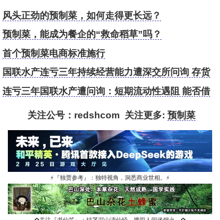
风头正劲的预制菜，如何走得更长远？
预制菜，能成为餐企的“救命稻草”吗？
首个预制菜电商标准施行
国联水产连亏三年持续经营能力遭深交所问询 存货
居高不下加码预制菜
连亏三年国联水产遭问询：短期流动性遇阻 能否借
预制菜脱困？
关注公号：redshcom 关注更多:
预制菜
⚡
『独贾参考』：独特视角，洞悉商业世相。
⚡
✿
关注『书仙笙』：结茅深山读仙经，擅闯人间迷烟火。
✿