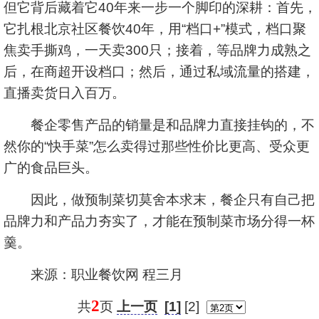
但它背后藏着它40年来一步一个脚印的深耕：首先，
它扎根北京社区餐饮40年，用“档口+”模式，档口聚
焦卖手撕鸡，一天卖300只；接着，等品牌力成熟之
后，在商超开设档口；然后，通过私域流量的搭建，
直播卖货日入百万。
餐企零售产品的销量是和品牌力直接挂钩的，不
然你的“快手菜”怎么卖得过那些性价比更高、受众更
广的食品巨头。
因此，做预制菜切莫舍本求末，餐企只有自己把
品牌力和产品力夯实了，才能在预制菜市场分得一杯
羹。
来源：职业餐饮网 程三月
2
共
页
上一页
[1]
[2]