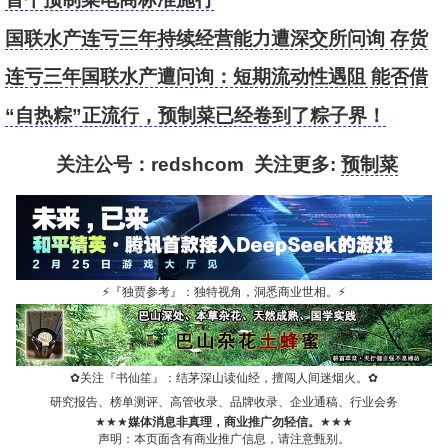
国联水产连亏三年持续经营能力遭深交所问询 存货
居高不下加码预制菜
连亏三年国联水产遭问询：短期流动性遇阻 能否借
预制菜脱困？
“自热粽”正流行，预制菜已经卷到了粽子界！
关注公号：redshcom 关注更多:
预制菜
⚡
『独贾参考』：独特视角，洞悉商业世相。
⚡
✿
关注『书仙笙』：结茅深山读仙经，擅闯人间迷烟火。
✿
研究报告、榜单测评、高管收录、品牌收录、企业通稿、行业会务
★★★
媒体消息非真理，商业推广勿轻信。
★★★
声明：本页面含有商业推广信息，请注意甄别。