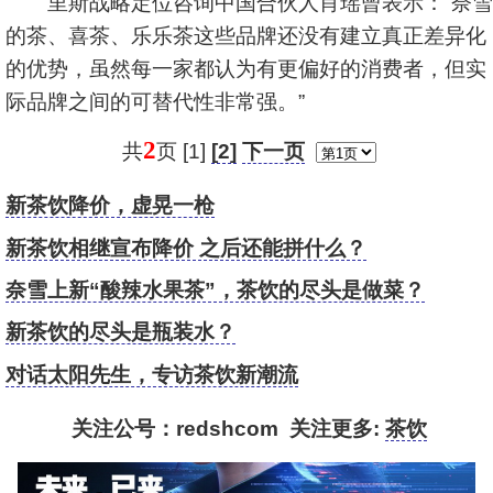
里斯战略定位咨询中国合伙人肖瑶曾表示：“奈雪
的茶、喜茶、乐乐茶这些品牌还没有建立真正差异化
的优势，虽然每一家都认为有更偏好的消费者，但实
际品牌之间的可替代性非常强。”
2
共
页 [1]
[2]
下一页
新茶饮降价，虚晃一枪
新茶饮相继宣布降价 之后还能拼什么？
奈雪上新“酸辣水果茶”，茶饮的尽头是做菜？
新茶饮的尽头是瓶装水？
对话太阳先生，专访茶饮新潮流
关注公号：redshcom 关注更多:
茶饮