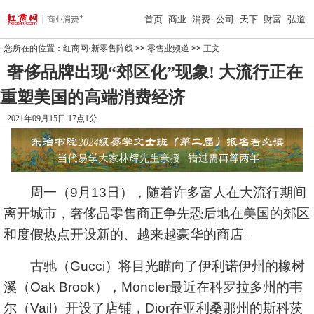
首页
商业
消费
公司
天下
财富
弘道
您所在的位置：
红商网·新零售阵线
>>
零售业频道
>> 正文
奢侈品牌出现“郊区化”现象! 大流行正在
重塑美国的高端消费经济
2021年09月15日 17点1分
周一（9月13日），随着许多富人在大流行期间
离开城市，奢侈品零售商正争先恐后地在美国的郊区
和度假热点开设新的、越来越豪华的商店。
古驰（Gucci）将目光瞄向了伊利诺伊州的橡树
溪（Oak Brook），Moncler最近在科罗拉多州的韦
尔（Vail）开设了店铺，Dior在亚利桑那州的斯科茨