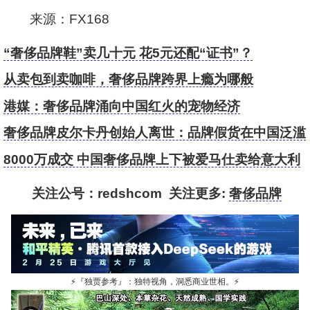
来源：FX168
“奢侈品牌鞋”卖几十元 花5元还配“证书”？
从卖包到卖咖啡，奢侈品牌跨界上瘾为哪般
港媒：奢侈品牌涌向中国红火的宠物经济
奢侈品牌皮尔卡丹创始人离世：品牌假货在中国泛滥
成灾
8000万成交 中国奢侈品牌上下被爱马仕卖给意大利
Exor
关注公号：redshcom 关注更多:
奢侈品牌
⚡
『独贾参考』：独特视角，洞悉商业世相。
⚡