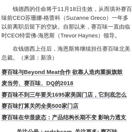
钱德西的任命将于11月18日生效，从而填补赛百
味前CEO苏珊娜-格蕾科（Suzanne Greco）一年多
以前离职后留下的空缺。自那以来，赛百味一直由临
时CEO特雷佛-海恩斯（Trevor Haynes）领导。
在钱德西上任后，海恩斯将继续担任赛百味北美
总裁。（来源：新浪）
赛百味与Beyond Meat合作 欲靠人造肉重振旗鼓
麦当劳、赛百味、DQ的2018
赛百味不到三年要关1695家美国门店，它到底怎么
了？
赛百味打算关闭全美500家门店
赛百味在华显疲态：产品结构长期不变 影响力透支
关注公号：redshcom 关注更多:
赛百味