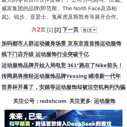
威富集团的品牌(即范斯、The North Face及添柏
岚)、锐步、亚瑟士、鬼冢虎及斯凯奇等展开合作。
2
共
页 [1]
[2]
下一页
加码都市人群运动健身场景 京东京造首推运动服饰
系列
线下门店升级 运动服饰行业突破千亿
运动服饰品牌开始入局电竞 361°跑在了Nike前头！
传网易将推轻运动服饰品牌Yessing 瞄准新一代年
轻消费者
世界杯开幕了，安踏等运动服饰却被沽空机构列为骗
子公司
关注公号：redshcom 关注更多:
运动服饰