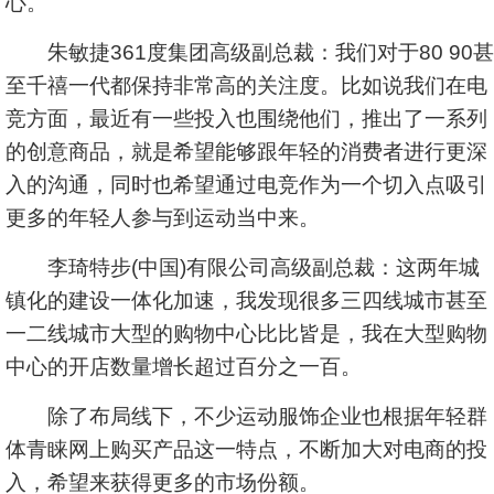
心。
朱敏捷361度集团高级副总裁：我们对于80 90甚
至千禧一代都保持非常高的关注度。比如说我们在电
竞方面，最近有一些投入也围绕他们，推出了一系列
的创意商品，就是希望能够跟年轻的消费者进行更深
入的沟通，同时也希望通过电竞作为一个切入点吸引
更多的年轻人参与到运动当中来。
李琦特步(中国)有限公司高级副总裁：这两年城
镇化的建设一体化加速，我发现很多三四线城市甚至
一二线城市大型的购物中心比比皆是，我在大型购物
中心的开店数量增长超过百分之一百。
除了布局线下，不少运动服饰企业也根据年轻群
体青睐网上购买产品这一特点，不断加大对电商的投
入，希望来获得更多的市场份额。