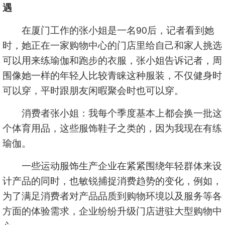
遇
在厦门工作的张小姐是一名90后，记者看到她
时，她正在一家购物中心的门店里给自己和家人挑选
可以用来练瑜伽和跑步的衣服，张小姐告诉记者，周
围像她一样的年轻人比较青睐这种服装，不仅健身时
可以穿，平时跟朋友闲暇聚会时也可以穿。
消费者张小姐：我每个季度基本上都会换一批这
个体育用品，这些服饰鞋子之类的，因为我现在有练
瑜伽。
一些运动服饰生产企业在紧紧围绕年轻群体来设
计产品的同时，也敏锐捕捉消费趋势的变化，例如，
为了满足消费者对产品品质到购物环境以及服务等各
方面的体验需求，企业纷纷升级门店进驻大型购物中