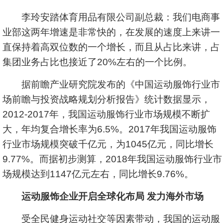
李玲安踏体育用品有限公司副总裁：我们电商事
业部这两年增速是非常快的，在发展的速度上来讲一
直保持着高双位数的一个增长，而且从占比来讲，占
集团业务占比也接近了20%左右的一个比例。
据前瞻产业研究院发布的《中国运动服饰行业市
场前瞻与投资战略规划分析报告》统计数据显示，
2012-2017年，我国运动服饰行业市场规模不断扩
大，年均复合增长率为6.5%。2017年我国运动服饰
行业市场规模突破千亿元，为1045亿元，同比增长
9.77%。而据初步测算，2018年我国运动服饰行业市
场规模达到1147亿元左右，同比增长9.76%。
运动服饰企业开启全球化布局 发力海外市场
受全民健身运动社交等因素带动，我国的运动服