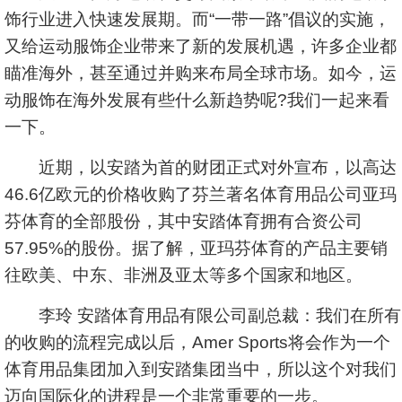
饰行业进入快速发展期。而“一带一路”倡议的实施，
又给运动服饰企业带来了新的发展机遇，许多企业都
瞄准海外，甚至通过并购来布局全球市场。如今，运
动服饰在海外发展有些什么新趋势呢?我们一起来看
一下。
近期，以安踏为首的财团正式对外宣布，以高达
46.6亿欧元的价格收购了芬兰著名体育用品公司亚玛
芬体育的全部股份，其中安踏体育拥有合资公司
57.95%的股份。据了解，亚玛芬体育的产品主要销
往欧美、中东、非洲及亚太等多个国家和地区。
李玲 安踏体育用品有限公司副总裁：我们在所有
的收购的流程完成以后，Amer Sports将会作为一个
体育用品集团加入到安踏集团当中，所以这个对我们
迈向国际化的进程是一个非常重要的一步。