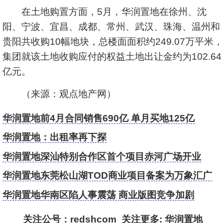
在土地购置方面，5月，华润置地在徐州、沈
阳、宁波、宜昌、成都、常州、武汉、珠海、温州和
贵阳共收购10幅地块，总楼面面积约249.07万平米，
集团就该土地收购应付的权益土地出让金约为102.64
亿元。
（来源：观点地产网）
华润置地前4月合同销售690亿 单月买地125亿
华润置地：出租率再下探
华润置地深汕特别合作区首个项目赤河广场开业
华润置地东莞松山湖TOD商业项目备案为万象汇广
场
华润置地华南区陷人事震荡 商业版图竞争加剧
关注公号：redshcom 关注更多:
华润置地