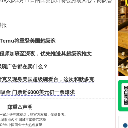
人队2月11日的比赛预计将会激动人心，两队曾
播报
Temu将重登美国超级碗
程师加班至深夜，优先推送其超级碗推文
级碗广告都在卖什么？
斯克又现身美国超级碗看台，这次和默多克
吸金 门票近6000美元仍一票难求
郑重⚠️声明
一家之研究或观点，非官方权威，仅供参考。
国城市排名
中国城市富豪TOP20
2026年中国商业十大热点展望