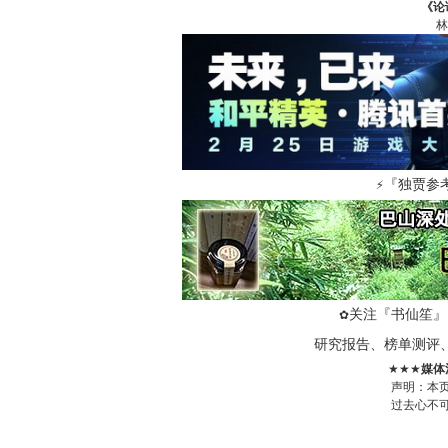
《论
林
『独贾参
⚡
关注『书仙笙』
✿
研究报告、榜单测评
★★★
媒体
声明：本
过去心不