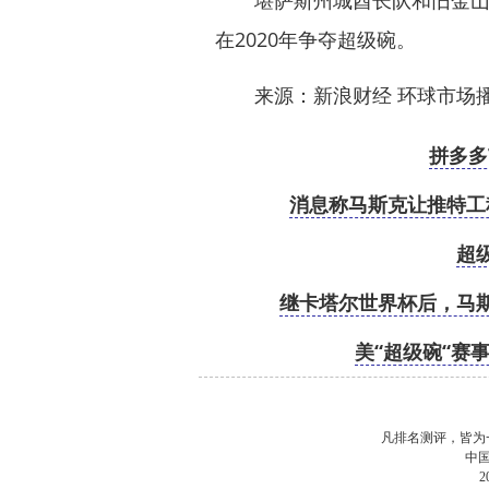
堪萨斯州城酋长队和旧金山49
在2020年争夺超级碗。
来源：新浪财经 环球市场
拼多多
消息称马斯克让推特工
超
继卡塔尔世界杯后，马
美“超级碗“赛事
凡排名测评，皆为
中