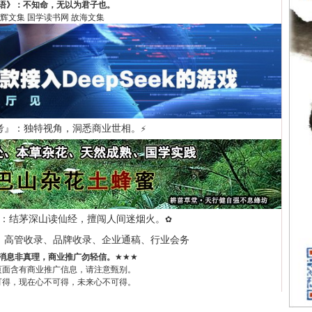
语》：不知命，无以为君子也。
辉文集
国学读书网
故海文集
考』：独特视角，洞悉商业世相。
⚡
：结茅深山读仙经，擅闯人间迷烟火。
✿
、高管收录、品牌收录、企业通稿、行业会务
消息非真理，商业推广勿轻信。
★★★
页面含有商业推广信息，请注意甄别。
可得，现在心不可得，未来心不可得。