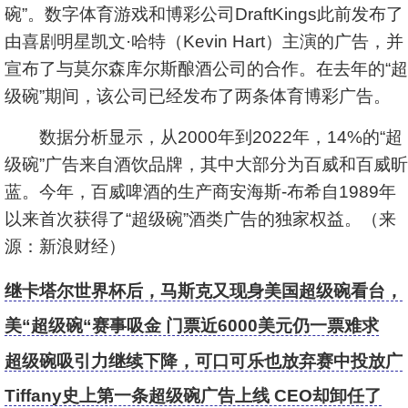
碗”。数字体育游戏和博彩公司DraftKings此前发布了
由喜剧明星凯文·哈特（Kevin Hart）主演的广告，并
宣布了与莫尔森库尔斯酿酒公司的合作。在去年的“超
级碗”期间，该公司已经发布了两条体育博彩广告。
数据分析显示，从2000年到2022年，14%的“超
级碗”广告来自酒饮品牌，其中大部分为百威和百威昕
蓝。今年，百威啤酒的生产商安海斯-布希自1989年
以来首次获得了“超级碗”酒类广告的独家权益。（来
源：新浪财经）
继卡塔尔世界杯后，马斯克又现身美国超级碗看台，
这次和默多克
美“超级碗“赛事吸金 门票近6000美元仍一票难求
超级碗吸引力继续下降，可口可乐也放弃赛中投放广
告
Tiffany史上第一条超级碗广告上线 CEO却卸任了