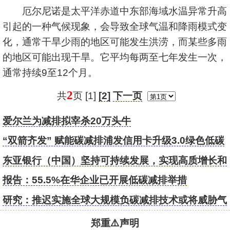
厄尔尼诺是
太平洋
赤道中东部海域水温异常升高
引起的一种气候现象，会导致全球气温和降雨模式变
化，通常干旱少雨的地区可能发生洪涝，而某些多雨
的地区可能出现干旱。它平均每两至七年发生一次，
通常持续9至12个月。
2
共
页 [1]
[2]
下一页
爱尔兰为减排拟宰杀20万头牛
“双箭齐发” 赋能碳减排浦发信用卡升级3.0绿色低碳
服务
东亚银行（中国）坚持可持续发展，实现高质增长和
低碳减排双赢
报告：55.5%在华企业已开展低碳减排举措
研究：推迟实施全球大规模负碳减排技术或将威胁气
候和粮食安全
郑重⚠️声明