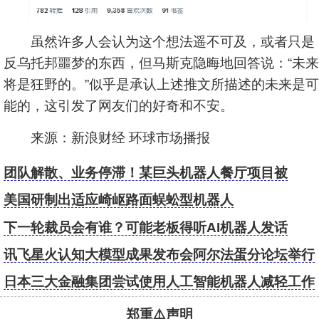
虽然许多人会认为这个想法遥不可及，或者只是
反乌托邦噩梦的东西，但马斯克隐晦地回答说：“未来
将是狂野的。”似乎是承认上述推文所描述的未来是可
能的，这引发了网友们的好奇和不安。
来源：新浪财经 环球市场播报
团队解散、业务停滞！某巨头机器人餐厅项目被
曝“惨败”
美国研制出适应崎岖路面蜈蚣型机器人
下一轮裁员会有谁？可能老板得听AI机器人发话
讯飞星火认知大模型成果发布会阿尔法蛋分论坛举行
阿尔法蛋儿童GPT机器人精彩亮相
日本三大金融集团尝试使用人工智能机器人减轻工作
量
郑重⚠️声明