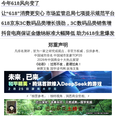
穿底价
今年618风向变了
让“618”消费更安心 市场监管总局七项提示规范平台
行为
618京东3C数码品类增长强劲，3C数码品类销售增
速超50%位居行业榜首
抖音电商保证金缴纳标准大幅降低 助力618生意爆发
郑重声明
凡排名测评，皆为一家之研究或观点，非官方权威，仅供参考。
中国城市排名
中国城市富豪TOP20
2026年中国商业十大热点展望
《论语》：过而不改，是谓过矣！
林辉文集
国学读书网
故海文集
⚡
『独贾参考』：独特视角，洞悉商业世相。
⚡