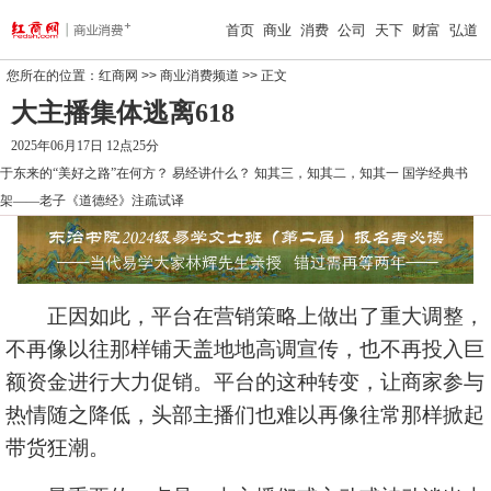
首页
商业
消费
公司
天下
财富
弘道
您所在的位置：
红商网
>>
商业消费频道
>> 正文
大主播集体逃离618
2025年06月17日 12点25分
于东来的“美好之路”在何方？
易经讲什么？
知其三，知其二，知其一
国学经典书
架——老子《道德经》注疏试译
正因如此，平台在营销策略上做出了重大调整，
不再像以往那样铺天盖地地高调宣传，也不再投入巨
额资金进行大力促销。平台的这种转变，让商家参与
热情随之降低，头部主播们也难以再像往常那样掀起
带货狂潮。