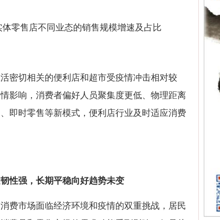
实体零售店不同业态的销售规模增速及占比
密切相关的便利店和超市受疫情冲击相对较
疫情影响，消费者偏好人员聚集度更低、物理距离
购、即时零售等新模式，便利店行业及时适应消费
足韧性强，长期平稳向好趋势未变
费市场面临经济环境和疫情的双重挑战，居民