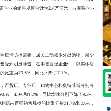
十家企业的销售规模合计为2.4万亿元，占百强企业
疫情防控需要，居民主动减少外出购物，减少
销售受到明显冲击。在零售百强企业中，以实体店
比重为70.5%，同比下降了7.1%。
百货店、专业店、购物中心和奥特莱斯分别占
.6%、3.0%和1.2%，同比增速分别下降了9.3%、
市和便利店占百强销售规模的比重分别21.7%和2.6%，