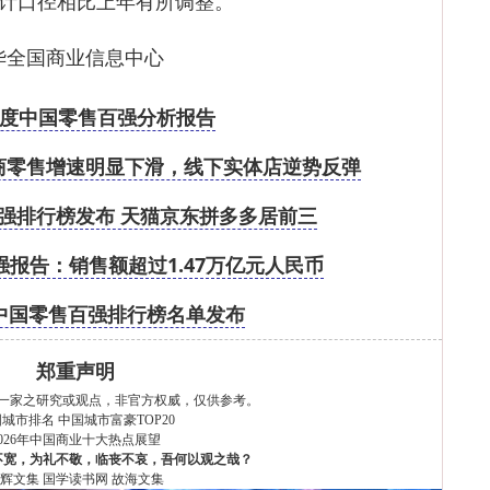
计口径相比上年有所调整。
全国商业信息中心
1年度中国零售百强分析报告
商零售增速明显下滑，线下实体店逆势反弹
百强排行榜发布 天猫京东拼多多居前三
强报告：销售额超过1.47万亿元人民币
度中国零售百强排行榜名单发布
郑重声明
一家之研究或观点，非官方权威，仅供参考。
国城市排名
中国城市富豪TOP20
2026年中国商业十大热点展望
不宽，为礼不敬，临丧不哀，吾何以观之哉？
辉文集
国学读书网
故海文集