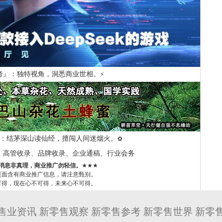
考』：独特视角，洞悉商业世相。
⚡
：结茅深山读仙经，擅闯人间迷烟火。
✿
、高管收录、品牌收录、企业通稿、行业会务
消息非真理，商业推广勿轻信。
★★★
页面含有商业推广信息，请注意甄别。
可得，现在心不可得，未来心不可得。
售业资讯 新零售观察 新零售参考 新零售世界 新零