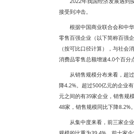
2022年我国经济发展遇到
接受到冲击。
根据中国商业联合会和中华全
零售百强企业（以下简称百强企业
（按可比口径计算），与社会
消费品零售总额增速4.0个百分
从销售规模分布来看，超过10
降4.2%。超过500亿元的企业有
元之间的有39家企业，销售规模
48家，销售规模同比下降8.2%
从集中度来看，前三家企业的
规模的比重为39.4%。前十家