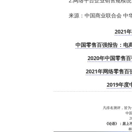
2.网络平台企业销售规模统
来源：中国商业联合会 中华
202
中国零售百强报告：电
2020年中国零售
2021年网络零售百
2019年
凡排名测评，皆为
中
《论语》：居上
林