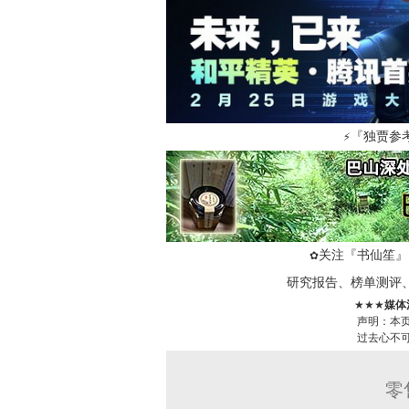
『独贾参
⚡
关注『书仙笙』
✿
研究报告、榜单测评
★★★
媒体
声明：本
过去心不
零